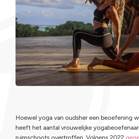
Hoewel yoga van oudsher een beoefening w
heeft het aantal vrouwelijke yogabeoefenaa
ruimschoots overtroffen. Volgens 2022
gege