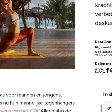
kracht
verbet
desku
Door Ann 
Bijgewerkt
Geplaatst 
19:40 +00
Delen me
In d
as voor mannen en jongens,
rs nu hun mannelijke tegenhangers
01
vens van het CDC
Alleen al in de