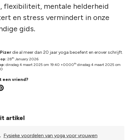
, flexibiliteit, mentale helderheid
ert en stress vermindert in onze
ndige gids.
Pizer
die al meer dan 20 jaar yoga beoefent en erover schrijft.
th
 op:
28
January 2026
th
op:
dinsdag 4 maart 2025 om 19:40 +0000
dinsdag 4 maart 2025 om
00
t een vriend?
it artikel
.
Fysieke voordelen van yoga voor vrouwen