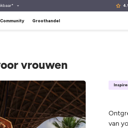
ikbaar*
4.
Community
Groothandel
voor vrouwen
Inspir
Ontgr
van y