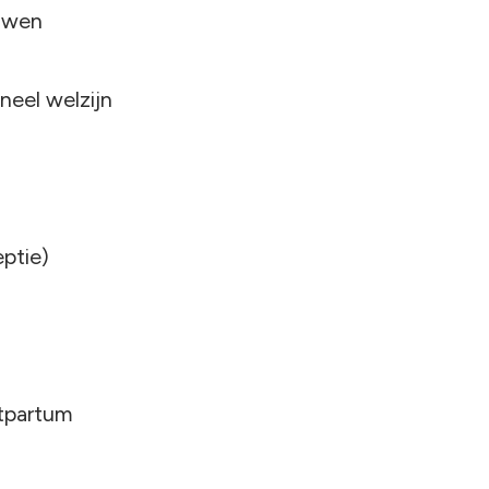
uwen
eel welzijn
ptie)
tpartum