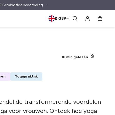
9
Gemiddelde beoordeling
£ GBP
10 min gelezen
eren
Yogapraktijk
endel de transformerende voordelen
oga voor vrouwen. Ontdek hoe yoga