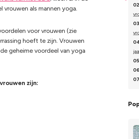
02
el vrouwen als mannen yoga.
vr
03
voordelen voor vrouwen (zie
vr
errassing hoeft te zijn. Vrouwen
04
gde geheime voordeel van yoga
ja
05
06
07
vrouwen zijn:
Pop