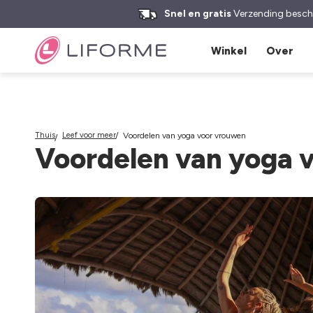
aar
Zoek naar yogamatten, waterflessen en meer
de
Snel en gratis
Verzending besch
nhoud
Winkel
Over
Thuis
Leef voor meer
Voordelen van yoga voor vrouwen
Voordelen van yoga 